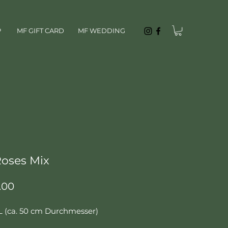
P
MF GIFT CARD
MF WEDDING
oses Mix
Price
.00
L (ca. 50 cm Durchmesser)