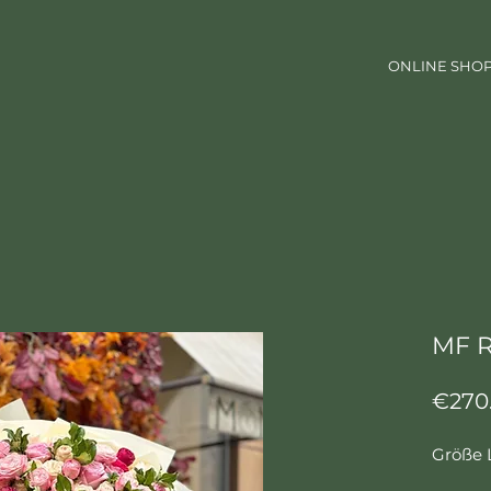
ONLINE SHO
MF R
€270
Größe 