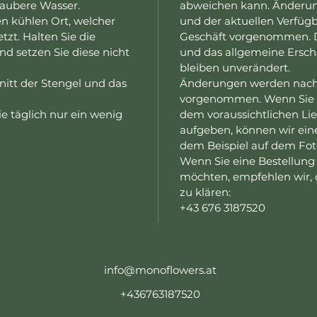
 saubere Wasser.
abweichen kann. Änderun
en kühlen Ort, welcher
und der aktuellen Verfüg
tzt. Halten Sie die
Geschäft vorgenommen. D
d setzen Sie diese nicht
und das allgemeine Ersch
bleiben unverändert.
nitt der Stengel und das
Änderungen werden nach 
vorgenommen. Wenn Sie Ih
e täglich nur ein wenig
dem voraussichtlichen Li
aufgeben, können wir ein
dem Beispiel auf dem Fot
Wenn Sie eine Bestellung
möchten, empfehlen wir, d
zu klären:
+43 676 3187520
info@monoflowers.at
+436763187520