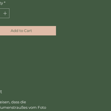
ty
*
Add to Cart
t
isen, dass die
lumenstraußes vom Foto